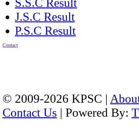
S.S.C Result
J.S.C Result
P.S.C Result
Contact
Address: Karnaphuli
Public School & College
Chawkbazar, Chittagong-
4203
Tel: 01309-134444,
01917-706311
© 2009-2026 KPSC |
Abou
Contact Us
| Powered By: