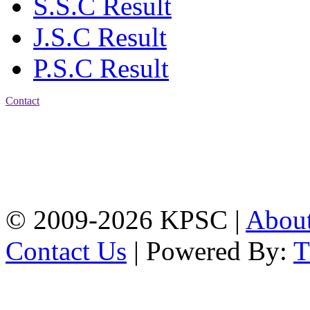
S.S.C Result
J.S.C Result
P.S.C Result
Contact
Address: Karnaphuli
Public School & College
Chawkbazar, Chittagong-
4203
Tel: 01309-134444,
01917-706311
© 2009-2026 KPSC |
Abou
Contact Us
| Powered By: