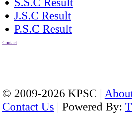
S.S.C Result
J.S.C Result
P.S.C Result
Contact
Address: Karnaphuli
Public School & College
Chawkbazar, Chittagong-
4203
Tel: 01309-134444,
01917-706311
© 2009-2026 KPSC |
Abou
Contact Us
| Powered By: