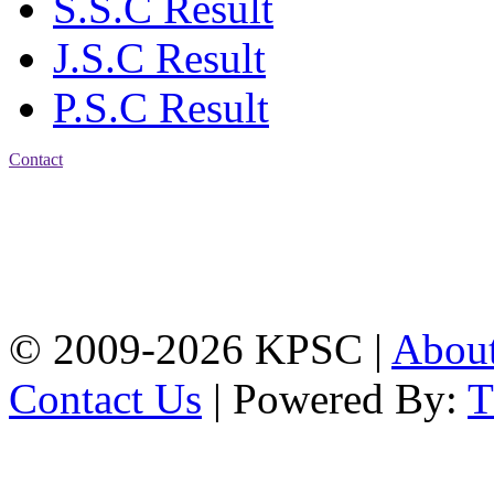
S.S.C Result
J.S.C Result
P.S.C Result
Contact
Address: Karnaphuli
Public School & College
Chawkbazar, Chittagong-
4203
Tel: 01309-134444,
01917-706311
© 2009-2026 KPSC |
Abou
Contact Us
| Powered By: