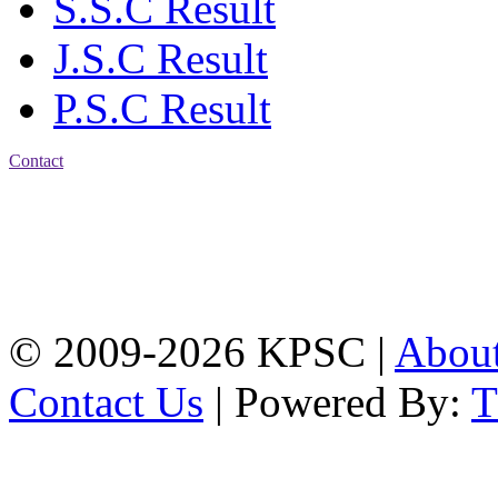
S.S.C Result
J.S.C Result
P.S.C Result
Contact
Address: Karnaphuli
Public School & College
Chawkbazar, Chittagong-
4203
Tel: 01309-134444,
01917-706311
© 2009-2026 KPSC |
Abou
Contact Us
| Powered By: