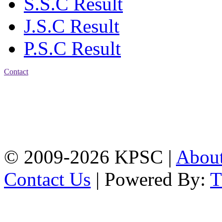
S.S.C Result
J.S.C Result
P.S.C Result
Contact
Address: Karnaphuli
Public School & College
Chawkbazar, Chittagong-
4203
Tel: 01309-134444,
01917-706311
© 2009-2026 KPSC |
Abou
Contact Us
| Powered By: