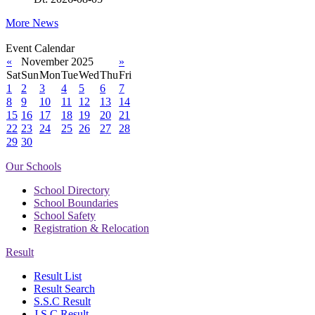
More News
Event Calendar
«
November 2025
»
Sat
Sun
Mon
Tue
Wed
Thu
Fri
1
2
3
4
5
6
7
8
9
10
11
12
13
14
15
16
17
18
19
20
21
22
23
24
25
26
27
28
29
30
Our Schools
School Directory
School Boundaries
School Safety
Registration & Relocation
Result
Result List
Result Search
S.S.C Result
J.S.C Result