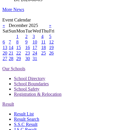
More News
Event Calendar
«
December 2025
»
Sat
Sun
Mon
Tue
Wed
Thu
Fri
1
2
3
4
5
6
7
8
9
10
11
12
13
14
15
16
17
18
19
20
21
22
23
24
25
26
27
28
29
30
31
Our Schools
School Directory
School Boundaries
School Safety
Registration & Relocation
Result
Result List
Result Search
S.S.C Result
J.S.C Result