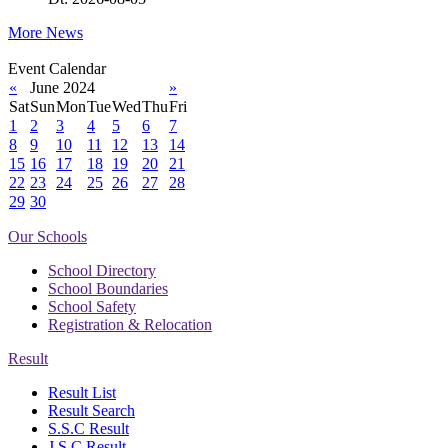
More News
Event Calendar
«
June 2024
»
Sat
Sun
Mon
Tue
Wed
Thu
Fri
1
2
3
4
5
6
7
8
9
10
11
12
13
14
15
16
17
18
19
20
21
22
23
24
25
26
27
28
29
30
Our Schools
School Directory
School Boundaries
School Safety
Registration & Relocation
Result
Result List
Result Search
S.S.C Result
J.S.C Result