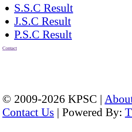
S.S.C Result
J.S.C Result
P.S.C Result
Contact
Address: Karnaphuli
Public School & College
Chawkbazar, Chittagong-
4203
Tel: 01309-134444,
01917-706311
© 2009-2026 KPSC |
Abou
Contact Us
| Powered By: