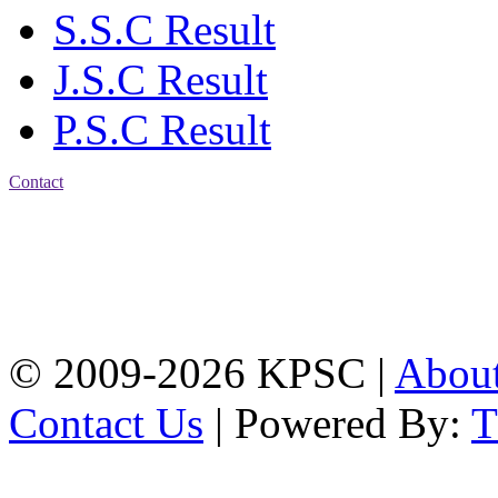
S.S.C Result
J.S.C Result
P.S.C Result
Contact
Address: Karnaphuli
Public School & College
Chawkbazar, Chittagong-
4203
Tel: 01309-134444,
01917-706311
© 2009-2026 KPSC |
Abou
Contact Us
| Powered By: